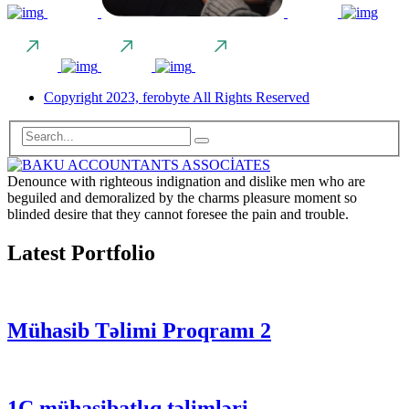
Copyright 2023, ferobyte All Rights Reserved
Denounce with righteous indignation and dislike men who are
beguiled and demoralized by the charms pleasure moment so
blinded desire that they cannot foresee the pain and trouble.
Latest Portfolio
Mühasib Təlimi Proqramı 2
1C mühasibatlıq təlimləri