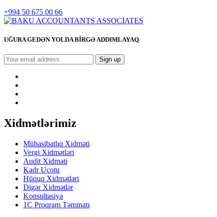
+994 50 675 00 66
UĞURA GEDƏN YOLDA BİRGƏ ADDIMLAYAQ
Xidmətlərimiz
Mühasibatlıq Xidməti
Vergi Xidmətləri
Audit Xidməti
Kadr Uçotu
Hüquq Xidmətləri
Digər Xidmətlər
Konsultasiya
1C Proqram Təminatı