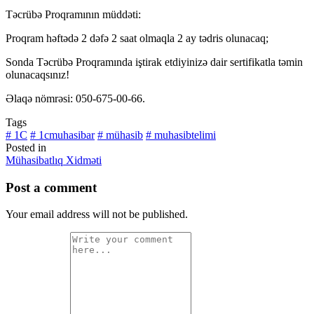
Təcrübə Proqramının müddəti:
Proqram həftədə 2 dəfə 2 saat olmaqla 2 ay tədris olunacaq;
Sonda Təcrübə Proqramında iştirak etdiyinizə dair sertifikatla təmin
olunacaqsınız!
Əlaqə nömrəsi: 050-675-00-66.
Tags
# 1C
# 1cmuhasibar
# mühasib
# muhasibtelimi
Posted in
Mühasibatlıq Xidməti
Post a comment
Your email address will not be published.