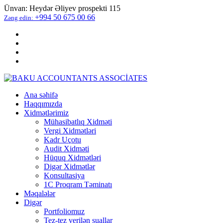
Ünvan:
Heydər Əliyev prospekti 115
+994 50 675 00 66
Zəng edin:
Ana səhifə
Haqqımızda
Xidmətlərimiz
Mühasibatlıq Xidməti
Vergi Xidmətləri
Kadr Uçotu
Audit Xidməti
Hüquq Xidmətləri
Digər Xidmətlər
Konsultasiya
1C Proqram Təminatı
Məqalələr
Digər
Portfoliomuz
Tez-tez verilən suallar