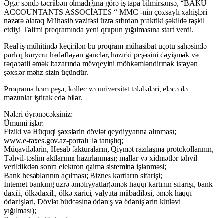
Əgər səndə təcrübən olmadığına görə iş tapa bilmirsənsə, “BAKU
ACCOUNTANTS ASSOCİATES “ MMC -nin çoxsaylı xahişləri
nəzərə alaraq Mühasib vəzifəsi üzrə sıfırdan praktiki şəkildə təşkil
etdiyi Təlimi proqramında yeni qrupun yığılmasına start verdi.
Real iş mühitində keçirilən bu proqram mühasibat uçotu sahəsində
parlaq karyera hədəfləyən gənclər, hazırki peşəsini dəyişmək və
rəqabətli əmək bazarında mövqeyini möhkəmləndirmək istəyən
şəxslər məhz sizin üçündür.
Proqrama həm peşə, kollec və universitet tələbələri, eləcə də
məzunlar iştirak edə bilər.
Nələri öyrənəcəksiniz:
Ümumi işlər:
Fiziki və Hüquqi şəxslərin dövlət qeydiyyatına alınması;
www.e-taxes.gov.az-portalı ilə tanışlıq;
Müqavilələrin, Hesab fakturaların, Qiymət razılaşma protokollarının,
Təhvil-təslim aktlarının hazırlanması; mallar və xidmətlər təhvil
verildikdən sonra elektron qaimə sisteminə işlənməsi;
Bank hesablarının açılması; Biznes kartların sifarişi;
İnternet banking üzrə əməliyyatlar(əmək haqqı kartının sifarişi, bank
daxili, ölkədaxili, ölkə xarici, valyuta mübadiləsi, əmək haqqı
ödənişləri, Dövlət büdcəsinə ödəniş və ödənişlərin kütləvi
yığılması);