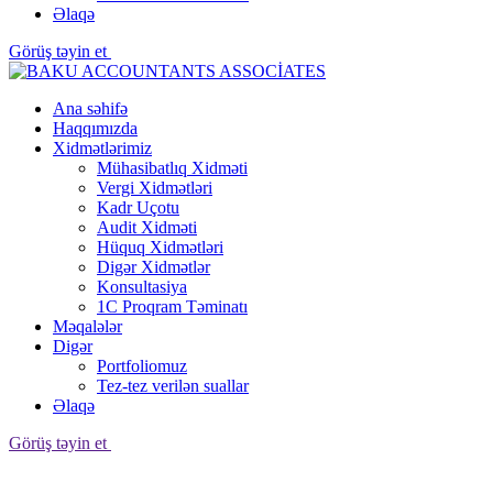
Əlaqə
Görüş təyin et
Ana səhifə
Haqqımızda
Xidmətlərimiz
Mühasibatlıq Xidməti
Vergi Xidmətləri
Kadr Uçotu
Audit Xidməti
Hüquq Xidmətləri
Digər Xidmətlər
Konsultasiya
1C Proqram Təminatı
Məqalələr
Digər
Portfoliomuz
Tez-tez verilən suallar
Əlaqə
Görüş təyin et