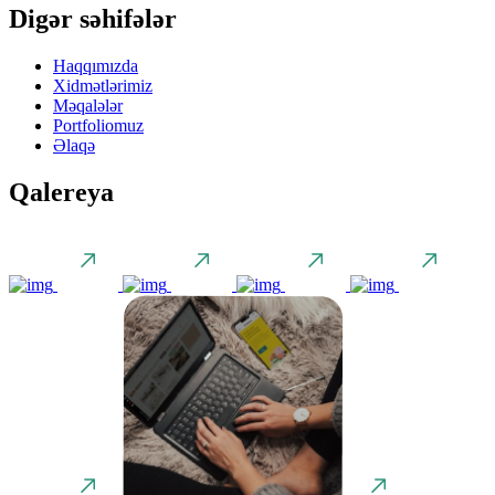
Digər səhifələr
Haqqımızda
Xidmətlərimiz
Məqalələr
Portfoliomuz
Əlaqə
Qalereya