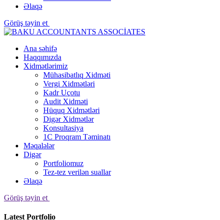
Əlaqə
Görüş təyin et
Ana səhifə
Haqqımızda
Xidmətlərimiz
Mühasibatlıq Xidməti
Vergi Xidmətləri
Kadr Uçotu
Audit Xidməti
Hüquq Xidmətləri
Digər Xidmətlər
Konsultasiya
1C Proqram Təminatı
Məqalələr
Digər
Portfoliomuz
Tez-tez verilən suallar
Əlaqə
Görüş təyin et
Latest Portfolio