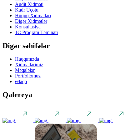
Audit Xidməti
Kadr Uçotu
Hüquq Xidmətləri
Digər Xidmətlər
Konsultasiya
1C Proqram Təminatı
Digər səhifələr
Haqqımızda
Xidmətlərimiz
Məqalələr
Portfoliomuz
Əlaqə
Qalereya