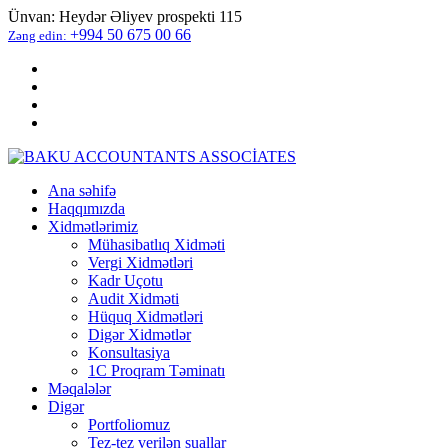
Ünvan:
Heydər Əliyev prospekti 115
+994 50 675 00 66
Zəng edin:
Ana səhifə
Haqqımızda
Xidmətlərimiz
Mühasibatlıq Xidməti
Vergi Xidmətləri
Kadr Uçotu
Audit Xidməti
Hüquq Xidmətləri
Digər Xidmətlər
Konsultasiya
1C Proqram Təminatı
Məqalələr
Digər
Portfoliomuz
Tez-tez verilən suallar